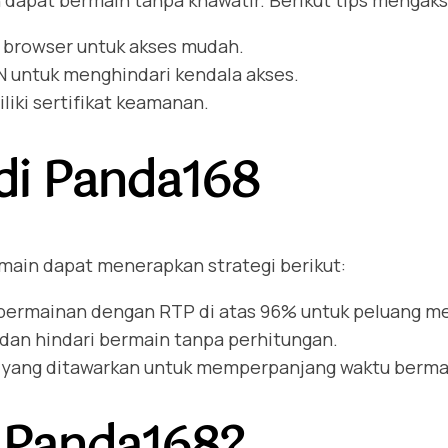
 dapat bermain tanpa khawatir. Berikut tips mengakse
i browser untuk akses mudah.
N untuk menghindari kendala akses.
liki sertifikat keamanan.
di Panda168
emain dapat menerapkan strategi berikut:
permainan dengan RTP di atas 96% untuk peluang me
an hindari bermain tanpa perhitungan.
yang ditawarkan untuk memperpanjang waktu berma
 Panda168?