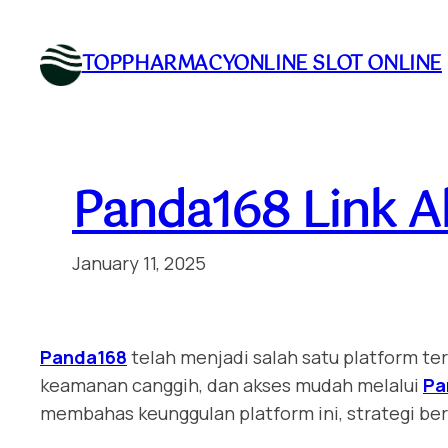
Skip
to
TOPPHARMACYONLINE SLOT ONLINE
content
Panda168 Link A
January 11, 2025
Panda168
telah menjadi salah satu platform te
keamanan canggih, dan akses mudah melalui
Pa
membahas keunggulan platform ini, strategi ber