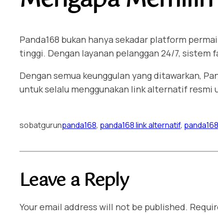
Panda168 bukan hanya sekadar platform permai
tinggi. Dengan layanan pelanggan 24/7, sistem f
Dengan semua keunggulan yang ditawarkan, Pand
untuk selalu menggunakan link alternatif resmi
sobatgurun
panda168
, 
panda168 link alternatif
, 
panda168
Leave a Reply
Your email address will not be published.
Requir