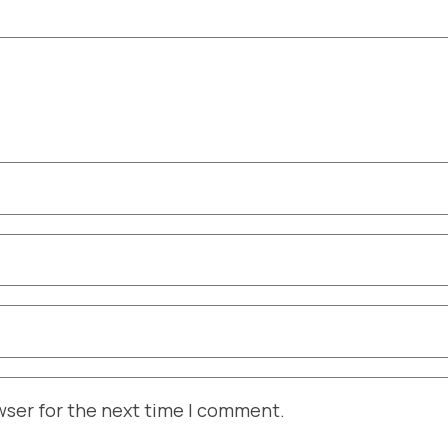
wser for the next time I comment.