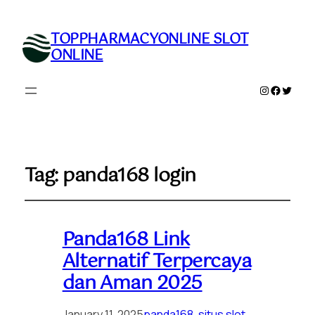
TOPPHARMACYONLINE SLOT
ONLINE
Instagram
Faceboo
Twitte
Tag:
panda168 login
Panda168 Link
Alternatif Terpercaya
dan Aman 2025
January 11, 2025
panda168
, 
situs slot