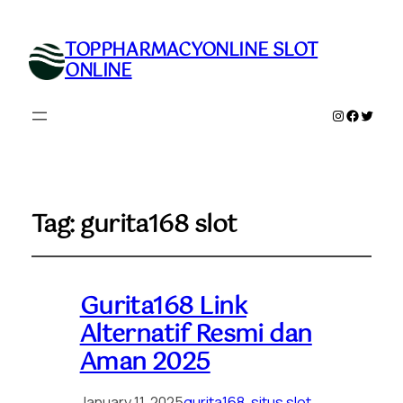
TOPPHARMACYONLINE SLOT
ONLINE
Instagram
Faceboo
Twitte
Tag:
gurita168 slot
Gurita168 Link
Alternatif Resmi dan
Aman 2025
January 11, 2025
gurita168
, 
situs slot