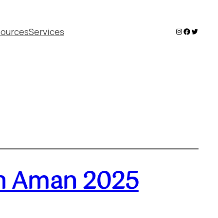
Instagram
Faceboo
Twitter
ources
Services
an Aman 2025