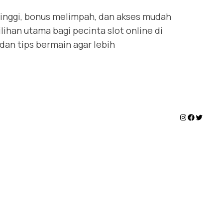
 tinggi, bonus melimpah, dan akses mudah
lihan utama bagi pecinta slot online di
dan tips bermain agar lebih
Instagram
Faceboo
Twitter