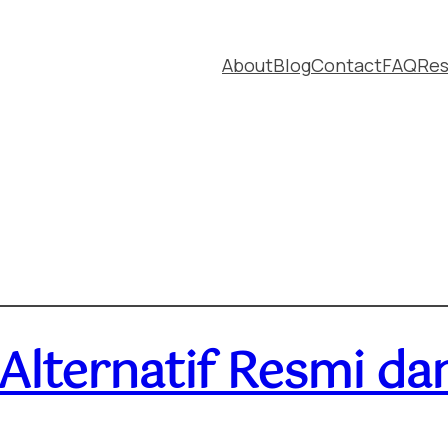
About
Blog
Contact
FAQ
Res
 Alternatif Resmi d